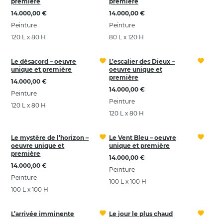
première
première
14.000,00 €
14.000,00 €
Peinture
Peinture
120 L x 80 H
80 L x 120 H
Le désacord – oeuvre
L’escalier des Dieux –
unique et première
oeuvre unique et
première
14.000,00 €
14.000,00 €
Peinture
Peinture
120 L x 80 H
120 L x 80 H
Le mystère de l’horizon –
Le Vent Bleu – oeuvre
oeuvre unique et
unique et première
première
14.000,00 €
14.000,00 €
Peinture
Peinture
100 L x 100 H
100 L x 100 H
L’arrivée imminente
Le jour le plus chaud