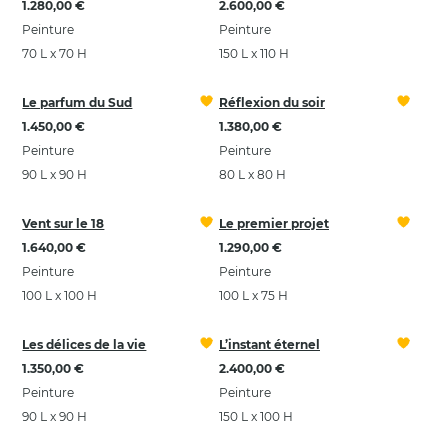
1.280,00 €
2.600,00 €
Peinture
Peinture
70 L x 70 H
150 L x 110 H
Le parfum du Sud
Réflexion du soir
1.450,00 €
1.380,00 €
Peinture
Peinture
90 L x 90 H
80 L x 80 H
Vent sur le 18
Le premier projet
1.640,00 €
1.290,00 €
Peinture
Peinture
100 L x 100 H
100 L x 75 H
Les délices de la vie
L’instant éternel
1.350,00 €
2.400,00 €
Peinture
Peinture
90 L x 90 H
150 L x 100 H