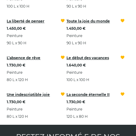
100 L x 100 H
90 L x 90 H
La liberté de penser
Toute la joie du monde
1.450,00 €
1.450,00 €
Peinture
Peinture
90 L x 90 H
90 L x 90 H
L’absence de rêve
Le début des vacances
1.730,00 €
1.640,00 €
Peinture
Peinture
80 L x 120 H
100 L x 100 H
Une indescriptible joie
La seconde éternelle II
1.730,00 €
1.730,00 €
Peinture
Peinture
80 L x 120 H
120 L x 80 H