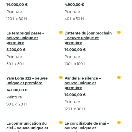
14.000,00 €
4.900,00 €
Peinture
Peinture
120 L x 80 H
40 L x 50 H
Le temps qui passe –
L’attente du jour prochain
oeuvre unique et
– oeuvre unique et
première
première
5.200,00 €
14.000,00 €
Peinture
Peinture
50 L x 50 H
100 L x 100 H
Yale Loge 322 – oeuvre
Par delà le silence –
unique et première
oeuvre unique et
première
14.000,00 €
14.000,00 €
Peinture
Peinture
90 L x 120 H
120 L x 80 H
La communication du
Le conciliabule de mai –
ciel – oeuvre unique et
oeuvre unique et