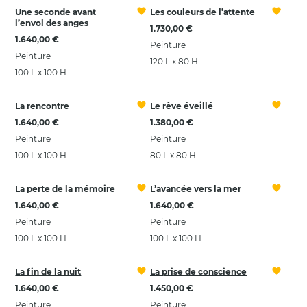
Une seconde avant
Les couleurs de l’attente
l’envol des anges
1.730,00 €
1.640,00 €
Peinture
Peinture
120 L x 80 H
100 L x 100 H
La rencontre
Le rêve éveillé
1.640,00 €
1.380,00 €
Peinture
Peinture
100 L x 100 H
80 L x 80 H
La perte de la mémoire
L’avancée vers la mer
1.640,00 €
1.640,00 €
Peinture
Peinture
100 L x 100 H
100 L x 100 H
La fin de la nuit
La prise de conscience
1.640,00 €
1.450,00 €
Peinture
Peinture