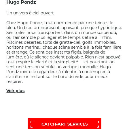
Hugo Pondz
Un univers à ciel ouvert
Chez Hugo Pondz, tout commence par une teinte : le
bleu. Un bleu omniprésent, apaisant, presque hypnotique.
Ses toiles nous transportent dans un monde suspendu,
où l’air semble plus léger et le temps s’étire à l’infini.
Piscines désertes, toits de gratte-ciel, golfs immobiles,
horizons marins… chaque scène semble à la fois familière
et étrange. Ce sont des instants figés, baignés de
lumière, où le silence devient palpable. Rien n’est appuyé,
tout respire la clarté et la simplicité — et pourtant, on
sent une tension subtile, un vertige tranquille. Hugo
Pondz invite le regardeur à ralentir, à contempler, à
s’arrêter un instant sur le bord du vide pour mieux
respirer.
Voir plus
POUR OBTENIR UNE SÉLECTION PLUS
ÉTENDUE ET PERSONNALISÉE,
FAITES APPEL À NOTRE SERVICE D'AIDE:
CATCH-ART SERVICES