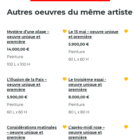
Autres oeuvres du même artiste
Mystère d’une plage –
Le 15 mai – oeuvre unique
oeuvre unique et
et première
première
5.900,00 €
14.000,00 €
Peinture
Peinture
60 L x 60 H
100 L x 100 H
L’illusion de la Paix –
Le troisième essai -
oeuvre unique et
oeuvre unique et
première
première
5.900,00 €
8.000,00 €
Peinture
Peinture
60 L x 60 H
80 L x 80 H
Considérations matinales
L’après-midi rose –
– oeuvre unique et
oeuvre unique et
première
première