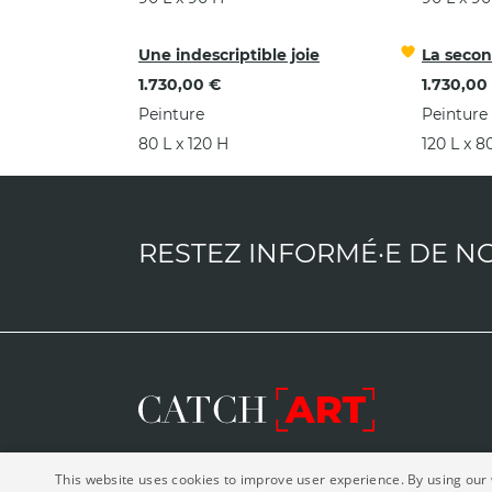
Une indescriptible joie
La secon
1.730,00 €
1.730,00
Peinture
Peinture
80 L x 120 H
120 L x 8
RESTEZ INFORMÉ·E DE N
This website uses cookies to improve user experience. By using our 