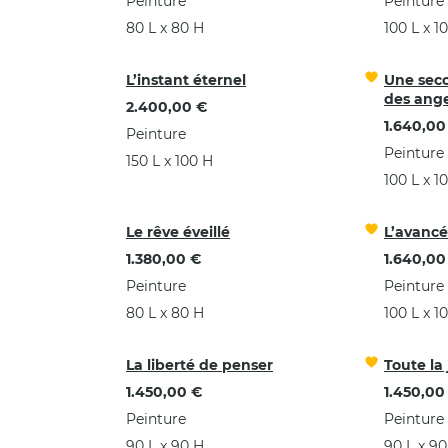
Peinture
Peinture
80 L x 80 H
100 L x 1
L’instant éternel
Une seco
des ang
2.400,00 €
1.640,00
Peinture
Peinture
150 L x 100 H
100 L x 1
Le rêve éveillé
L’avancé
1.380,00 €
1.640,00
Peinture
Peinture
80 L x 80 H
100 L x 1
La liberté de penser
Toute la
1.450,00 €
1.450,00
Peinture
Peinture
90 L x 90 H
90 L x 90