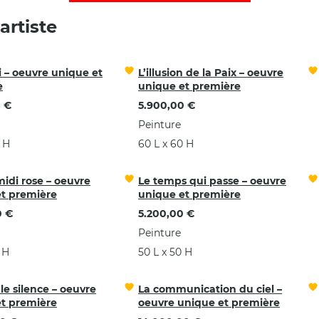
rtiste
i – oeuvre unique et
L’illusion de la Paix – oeuvre
e
unique et première
 €
5.900,00 €
Peinture
 H
60 L x 60 H
midi rose – oeuvre
Le temps qui passe – oeuvre
t première
unique et première
0 €
5.200,00 €
Peinture
 H
50 L x 50 H
le silence – oeuvre
La communication du ciel –
t première
oeuvre unique et première