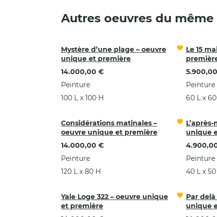
Autres oeuvres du même a
Mystère d’une plage – oeuvre
Le 15 ma
unique et première
premièr
14.000,00 €
5.900,00
Peinture
Peinture
100 L x 100 H
60 L x 60
Considérations matinales –
L’après-
oeuvre unique et première
unique e
14.000,00 €
4.900,0
Peinture
Peinture
120 L x 80 H
40 L x 50
Yale Loge 322 – oeuvre unique
Par delà 
et première
unique e