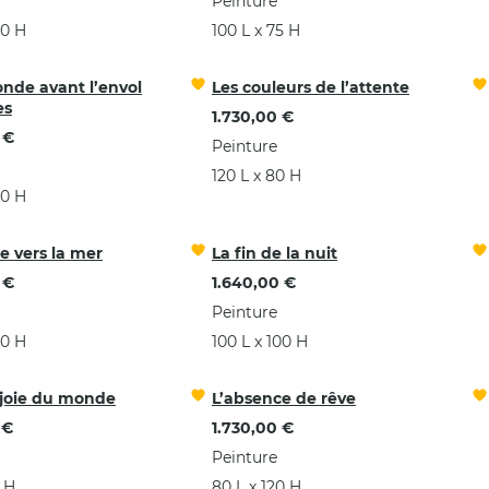
Peinture
00 H
100 L x 75 H
nde avant l’envol
Les couleurs de l’attente
es
1.730,00 €
 €
Peinture
120 L x 80 H
00 H
e vers la mer
La fin de la nuit
 €
1.640,00 €
Peinture
00 H
100 L x 100 H
 joie du monde
L’absence de rêve
 €
1.730,00 €
Peinture
 H
80 L x 120 H