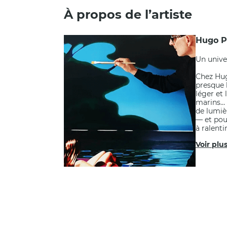
À propos de l’artiste
Hugo P
Un univer
Chez Hug
presque 
léger et 
marins… 
de lumièr
— et pou
à ralenti
Voir plu
POUR OBTENIR 
F