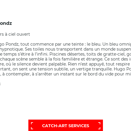
ondz
s à ciel ouvert
o Pondz, tout commence par une teinte : le bleu. Un bleu omnip
hypnotique. Ses toiles nous transportent dans un monde suspend
le temps s’étire à l’infini. Piscines désertes, toits de gratte-ciel,
chaque scène semble à la fois familière et étrange. Ce sont des i
e, où le silence devient palpable. Rien n’est appuyé, tout respire l
rtant, on sent une tension subtile, un vertige tranquille. Hugo P
r, à contempler, à s’arrêter un instant sur le bord du vide pour mi
s
UNE SÉLECTION PLUS ÉTENDUE ET 
AITES APPEL À NOTRE SERVICE D'AID
CATCH-ART SERVICES