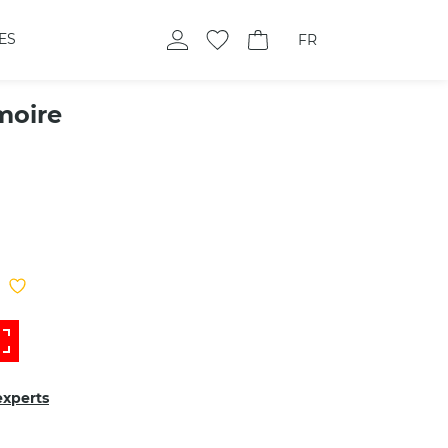
ES
FR
moire
experts