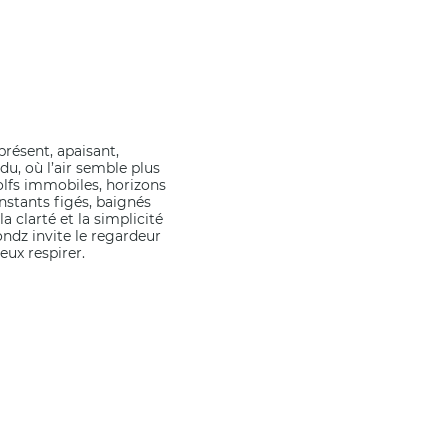
résent, apaisant,
u, où l’air semble plus
 golfs immobiles, horizons
nstants figés, baignés
a clarté et la simplicité
ondz invite le regardeur
eux respirer.
PERSONNALISÉE,
E: