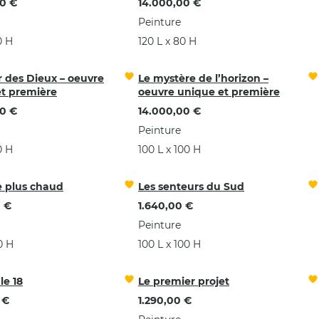
0 €
14.000,00 €
Peinture
0 H
120 L x 80 H
er des Dieux – oeuvre
Le mystère de l’horizon –
t première
oeuvre unique et première
0 €
14.000,00 €
Peinture
0 H
100 L x 100 H
le plus chaud
Les senteurs du Sud
 €
1.640,00 €
Peinture
0 H
100 L x 100 H
le 18
Le premier projet
 €
1.290,00 €