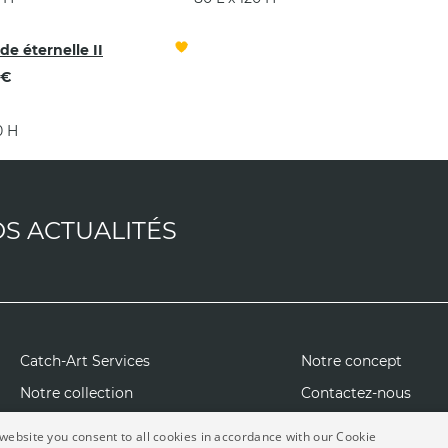
de éternelle II
 €
0 H
OS ACTUALITÉS
Catch-Art Services
Notre concept
Notre collection
Contactez-nous
Catch-Art Experiences
Presse
website you consent to all cookies in accordance with our Cookie