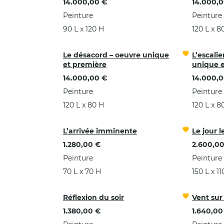
14.000,00 €
14.000,0
Peinture
Peinture
90 L x 120 H
120 L x 8
Le désacord – oeuvre unique
L’escali
et première
unique e
14.000,00 €
14.000,0
Peinture
Peinture
120 L x 80 H
120 L x 8
L’arrivée imminente
Le jour 
1.280,00 €
2.600,00
Peinture
Peinture
70 L x 70 H
150 L x 11
Réflexion du soir
Vent sur 
1.380,00 €
1.640,00