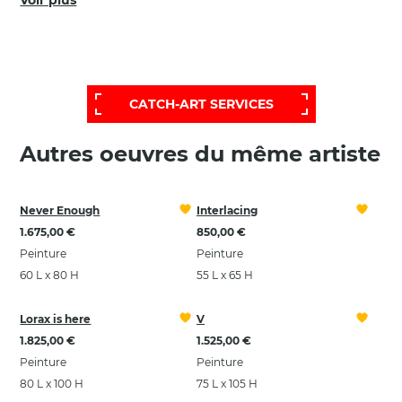
Voir plus
POUR OBTENIR UNE SÉLECTION PLUS
ÉTENDUE ET PERSONNALISÉE,
FAITES APPEL À NOTRE SERVICE D'AIDE:
CATCH-ART SERVICES
Autres oeuvres du même artiste
Never Enough
Interlacing
1.675,00 €
850,00 €
Peinture
Peinture
60 L x 80 H
55 L x 65 H
Lorax is here
V
1.825,00 €
1.525,00 €
Peinture
Peinture
80 L x 100 H
75 L x 105 H