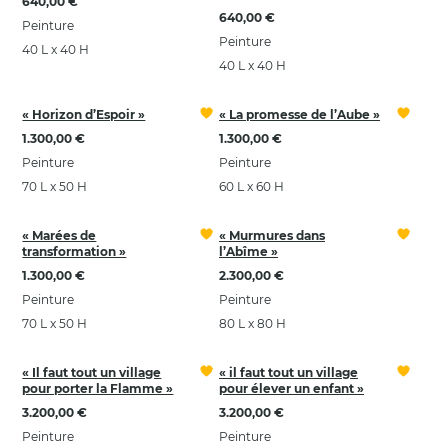
640,00 €
640,00 €
Peinture
Peinture
40 L x 40 H
40 L x 40 H
« Horizon d’Espoir »
« La promesse de l’Aube »
1.300,00 €
1.300,00 €
Peinture
Peinture
70 L x 50 H
60 L x 60 H
« Marées de
« Murmures dans
transformation »
l’Abîme »
1.300,00 €
2.300,00 €
Peinture
Peinture
70 L x 50 H
80 L x 80 H
« Il faut tout un village
« il faut tout un village
pour porter la Flamme »
pour élever un enfant »
3.200,00 €
3.200,00 €
Peinture
Peinture