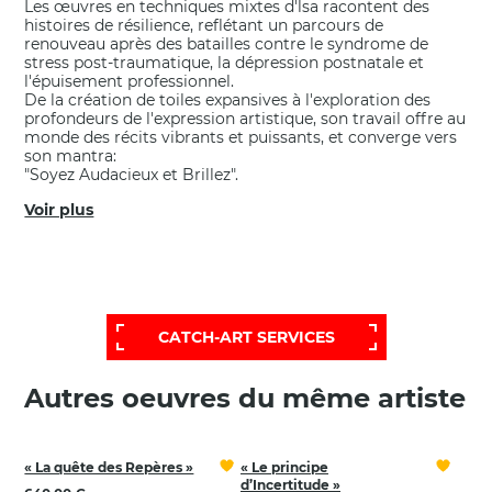
Les œuvres en techniques mixtes d'lsa racontent des
histoires de résilience, reflétant un parcours de
renouveau après des batailles contre le syndrome de
stress post-traumatique, la dépression postnatale et
l'épuisement professionnel.
De la création de toiles expansives à l'exploration des
profondeurs de l'expression artistique, son travail offre au
monde des récits vibrants et puissants, et converge vers
son mantra:
"Soyez Audacieux et Brillez".
Voir plus
POUR OBTENIR UNE SÉLECTION PLUS
ÉTENDUE ET PERSONNALISÉE,
FAITES APPEL À NOTRE SERVICE D'AIDE:
CATCH-ART SERVICES
Autres oeuvres du même artiste
« La quête des Repères »
« Le principe
d’Incertitude »