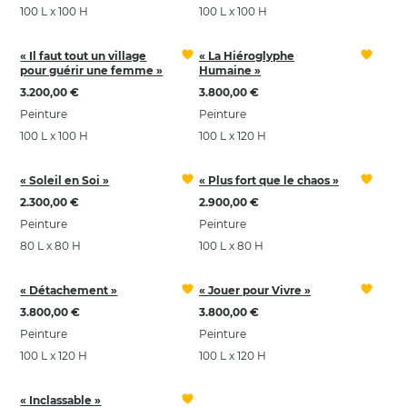
100 L x 100 H
100 L x 100 H
« Il faut tout un village
« La Hiéroglyphe
pour guérir une femme »
Humaine »
3.200,00 €
3.800,00 €
Peinture
Peinture
100 L x 100 H
100 L x 120 H
« Soleil en Soi »
« Plus fort que le chaos »
2.300,00 €
2.900,00 €
Peinture
Peinture
80 L x 80 H
100 L x 80 H
« Détachement »
« Jouer pour Vivre »
3.800,00 €
3.800,00 €
Peinture
Peinture
100 L x 120 H
100 L x 120 H
« Inclassable »