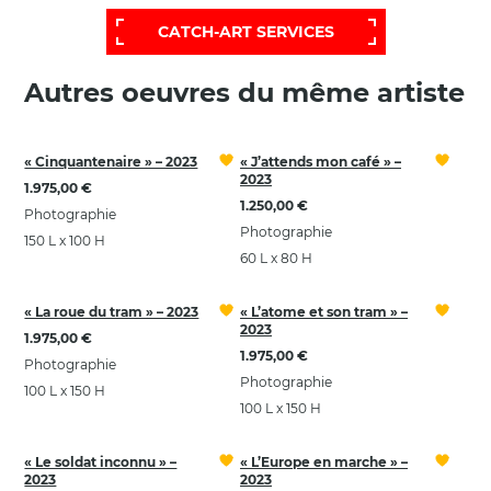
CATCH-ART SERVICES
Autres oeuvres du même artiste
« Cinquantenaire » – 2023
« J’attends mon café » –
2023
1.975,00 €
1.250,00 €
Photographie
Photographie
150 L x 100 H
60 L x 80 H
« La roue du tram » – 2023
« L’atome et son tram » –
2023
1.975,00 €
1.975,00 €
Photographie
Photographie
100 L x 150 H
100 L x 150 H
« Le soldat inconnu » –
« L’Europe en marche » –
2023
2023