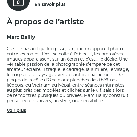
En savoir plus
À propos de l’artiste
Marc Bailly
C’est le hasard qui lui glisse, un jour, un appareil photo
entre les mains. L’œil se colle à l’objectif, les premières
images apparaissent sur un écran et c’est… le déclic. Une
véritable passion de la photographie s’empare de cet
amateur éclairé. Il traque le cadrage, la lumière, le visage,
le corps ou le paysage avec autant d’acharnement. Des
plages de la côte d’Opale aux planches des théâtres
liégeois, du Vietnam au Népal, entre séances intimistes
au plus près des modèles et clichés sur le vif, saisis lors
de rencontres publiques ou privées, Marc Bailly construit
peu à peu un univers, un style, une sensibilité.
Voir plus
POUR OBTENIR UNE SÉLECTION PLUS
ÉTENDUE ET PERSONNALISÉE,
FAITES APPEL À NOTRE SERVICE D'AIDE: