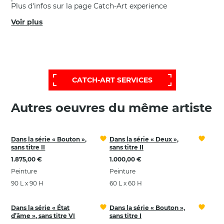
Plus d'infos sur la page Catch-Art experience
Voir plus
POUR OBTENIR UNE SÉLECTION PLUS
ÉTENDUE ET PERSONNALISÉE,
FAITES APPEL À NOTRE SERVICE D'AIDE:
CATCH-ART SERVICES
Autres oeuvres du même artiste
Dans la série « Bouton »,
Dans la série « Deux »,
sans titre II
sans titre II
1.875,00 €
1.000,00 €
Peinture
Peinture
90 L x 90 H
60 L x 60 H
Dans la série « État
Dans la série « Bouton »,
d’âme », sans titre VI
sans titre I