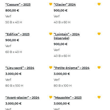
“Cassure” – 2023
“Glacier” 2024
800,00 €
900,00 €
Verf
Verf
50 B x 40 H
40 B x 60 H
“Edifice” – 2023
“Lointain” – 2024
(réservée)
900,00 €
900,00 €
Verf
Verf
60 B x 40 H
40 B x 60 H
“Lieu sacré” – 2024
“Petite énigme” – 2024
3.000,00 €
3.000,00 €
Verf
Verf
80 B x 100 H
80 B x 100 H
“Avant-glacier” – 2024
“Mausolée” – 2023
3.000,00 €
3.000,00 €
Verf
Verf