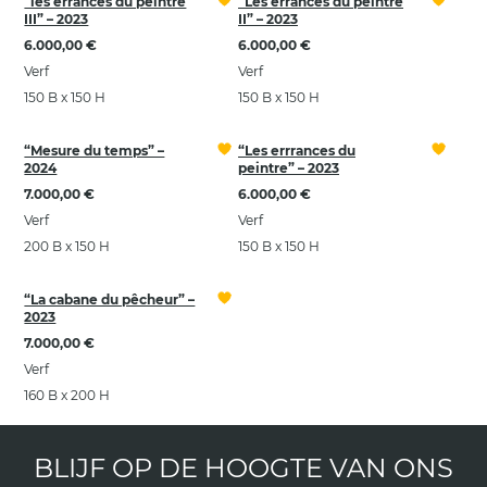
“les errances du peintre
“Les errances du peintre
III” – 2023
II” – 2023
6.000,00 €
6.000,00 €
Verf
Verf
150 B x 150 H
150 B x 150 H
“Mesure du temps” –
“Les errrances du
2024
peintre” – 2023
7.000,00 €
6.000,00 €
Verf
Verf
200 B x 150 H
150 B x 150 H
“La cabane du pêcheur” –
2023
7.000,00 €
Verf
160 B x 200 H
BLIJF OP DE HOOGTE VAN ONS