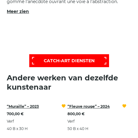
gommé l’anecdote ouvrant une voie à l’abstraction.
Meer zien
VOOR EEN BREDERE, MEER
PERSOONLIJKE SELECTIE,
BEL ONZE HELPDESK VOOR EEN
UITGEBREIDERE EN PERSOONLIJKE
SELECTIE:
CATCH-ART DIENSTEN
Andere werken van dezelfde
kunstenaar
“Muraille” – 2023
“Fleuve rouge” – 2024
700,00 €
800,00 €
Verf
Verf
40 B x 30 H
50 B x 40 H