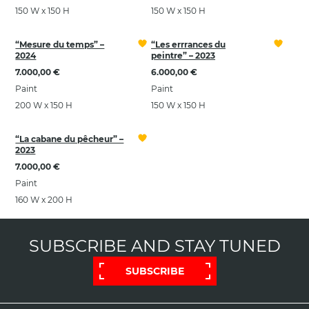
150 W x 150 H
150 W x 150 H
“Mesure du temps” –
“Les errrances du
2024
peintre” – 2023
7.000,00 €
6.000,00 €
Paint
Paint
200 W x 150 H
150 W x 150 H
“La cabane du pêcheur” –
2023
7.000,00 €
Paint
160 W x 200 H
SUBSCRIBE AND STAY TUNED
SUBSCRIBE