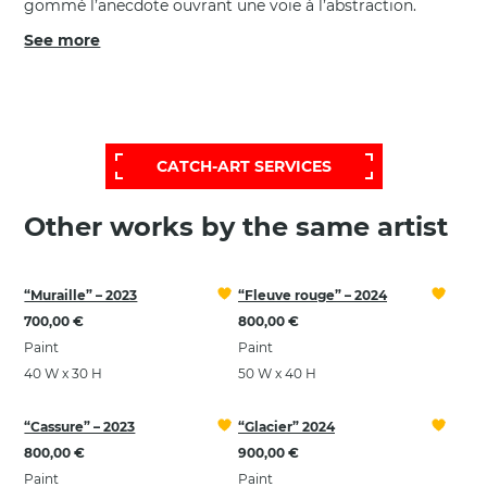
gommé l’anecdote ouvrant une voie à l’abstraction.
See more
FOR A MORE EXTENSIVE AND
PERSONALIZED SELECTION,
CONTACT OUR HELP DESK:
CATCH-ART SERVICES
Other works by the same artist
“Muraille” – 2023
“Fleuve rouge” – 2024
700,00 €
800,00 €
Paint
Paint
40 W x 30 H
50 W x 40 H
“Cassure” – 2023
“Glacier” 2024
800,00 €
900,00 €
Paint
Paint