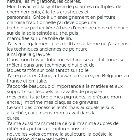
nature, les migrations, les colères.
Mon travail est la synthèse de polarités multiples, de
cheminements, à la fois artistiques et
personnels. Grâce à un enseignement en peinture
chinoise traditionnelle j’ai développé une
technique particulière à base d’encre de chine et d’huile
sur de la soie teintée au thé, puis
marouflée sur une toile de lin.
J’ai vécu également plus de 10 ans à Rome où j’ai appris
les techniques anciennes de peinture
ainsi que la gravure.
Dans mon travail, Influences chinoises et italiennes se
mêlent dans une technique d’huile et de
laques tantôt sur bois tantôt sur toile.
J’ai exposé: en Chine, à Taiwan en Corée, en Belgique, en
France et en Italie.
J’accorde beaucoup d’importance à la matière et aux
supports sur lesquels je travaille. Je prépare
mes enduits, je broie mes pigments, je prépare mon
encre, j’imprime mes plaques de gravures.
Ce sont des processus lents mais auxquels je suis
attachée, car j’inscris mon travail dans la
durée.
J’aime aussi transmettre ce qui m’anime auprès de
différents publics et explorer aussi de
nouvelles voies comme la sculpture, la poésie, la
réalisation d’oeuvres in-situ.