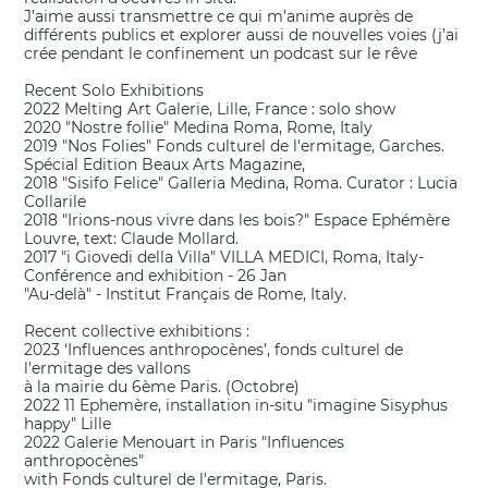
J’aime aussi transmettre ce qui m’anime auprès de
différents publics et explorer aussi de nouvelles voies (j’ai
crée pendant le confinement un podcast sur le rêve
Recent Solo Exhibitions
2022 Melting Art Galerie, Lille, France : solo show
2020 "Nostre follie" Medina Roma, Rome, Italy
2019 "Nos Folies" Fonds culturel de l'ermitage, Garches.
Spécial Edition Beaux Arts Magazine,
2018 "Sisifo Felice" Galleria Medina, Roma. Curator : Lucia
Collarile
2018 "Irions-nous vivre dans les bois?" Espace Ephémère
Louvre, text: Claude Mollard.
2017 "i Giovedi della Villa" VILLA MEDICI, Roma, Italy-
Conférence and exhibition - 26 Jan
"Au-delà" - Institut Français de Rome, Italy.
Recent collective exhibitions :
2023 ‘Influences anthropocènes’, fonds culturel de
l'ermitage des vallons
à la mairie du 6ème Paris. (Octobre)
2022 11 Ephemère, installation in-situ "imagine Sisyphus
happy" Lille
2022 Galerie Menouart in Paris "Influences
anthropocènes"
with Fonds culturel de l'ermitage, Paris.