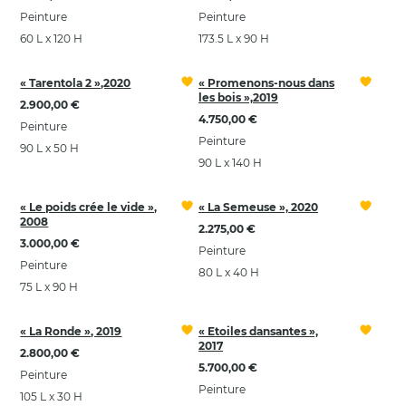
Peinture
Peinture
60 L x 120 H
173.5 L x 90 H
« Tarentola 2 »,2020
« Promenons-nous dans
les bois »,2019
2.900,00 €
4.750,00 €
Peinture
Peinture
90 L x 50 H
90 L x 140 H
« Le poids crée le vide »,
« La Semeuse », 2020
2008
2.275,00 €
3.000,00 €
Peinture
Peinture
80 L x 40 H
75 L x 90 H
« La Ronde », 2019
« Etoiles dansantes »,
2017
2.800,00 €
5.700,00 €
Peinture
Peinture
105 L x 30 H