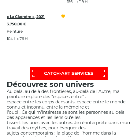
156 L x 119 H
« La Clairière », 2021
3.750,00 €
Peinture
104 L x 76 H
POUR OBTENIR UNE SÉLECTION PLUS
ÉTENDUE ET PERSONNALISÉE,
FAITES APPEL À NOTRE SERVICE D'AIDE:
CATCH-ART SERVICES
Découvrez son univers
Au delà, au delà des frontières, au-delà de l’Autre, ma
peinture explore des “espaces entre” :
espace entre les corps dansants, espace entre le monde
connu et inconnu, entre la mémoire et
l’oubli. Ce qui m’intéresse se sont les personnes au delà
des apparences et les liens qu’elles
tissent les unes avec les autres. Je ré-interprète dans mon
travail des mythes, pour évoquer des
sujets contemporains : la place de l’homme dans la