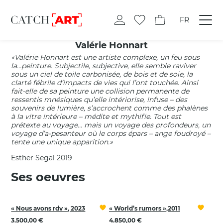
FR
Valérie Honnart
«Valérie Honnart est une artiste complexe, un feu sous
la…peinture. Subjectile, subjective, elle semble raviver
sous un ciel de toile carbonisée, de bois et de soie, la
clarté fébrile d’impacts de vies qui l’ont touchée. Ainsi
fait-elle de sa peinture une collision permanente de
ressentis mnésiques qu’elle intériorise, infuse – des
souvenirs de lumière, s’accrochent comme des phalènes
à la vitre intérieure – médite et mythifie. Tout est
prétexte au voyage… mais un voyage des profondeurs, un
voyage d’a-pesanteur où le corps épars – ange foudroyé –
tente une unique apparition.»
Esther Segal 2019
Ses oeuvres
« Nous avons rdv », 2023
« World’s rumors »,2011
3.500,00 €
4.850,00 €