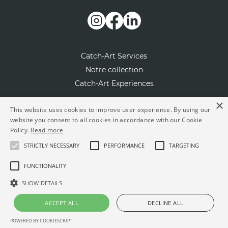
Catch-Art Services
Notre collection
Catch-Art Experiences
×
Notre concept
This website uses cookies to improve user experience. By using our
website you consent to all cookies in accordance with our Cookie
Contactez-nous
Policy.
Read more
Presse
STRICTLY NECESSARY
PERFORMANCE
TARGETING
L'artiste du mois
FUNCTIONALITY
Rejoignez-nous en tant qu’artiste
SHOW DETAILS
FAQ
ACCEPT ALL
DECLINE ALL
© Powered by
BigSmile Agency
POWERED BY COOKIESCRIPT