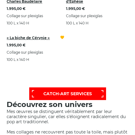
Charles Baudelaire
d’Ephèse
1.995,00 €
1.995,00 €
Collage sur plexiglas
Collage sur plexiglas
100 L x 140 H
100 L x 140 H
« La biche de Cérynie »
1.995,00 €
Collage sur plexiglas
100 L x 140 H
POUR OBTENIR UNE SÉLECTION PLUS
ÉTENDUE ET PERSONNALISÉE,
FAITES APPEL À NOTRE SERVICE D'AIDE:
CATCH-ART SERVICES
Découvrez son univers
Mes œuvres se distinguent véritablement par leur
caractère singulier, car elles s'éloignent radicalement du
pop art traditionnel.
Mes collages ne recouvrent pas toute la toile, mais plutôt