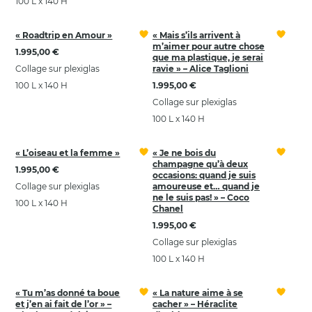
100 L x 140 H
« Roadtrip en Amour »
« Mais s’ils arrivent à
m’aimer pour autre chose
1.995,00 €
que ma plastique, je serai
Collage sur plexiglas
ravie » – Alice Taglioni
100 L x 140 H
1.995,00 €
Collage sur plexiglas
100 L x 140 H
« L’oiseau et la femme »
« Je ne bois du
champagne qu’à deux
1.995,00 €
occasions: quand je suis
Collage sur plexiglas
amoureuse et… quand je
ne le suis pas! » – Coco
100 L x 140 H
Chanel
1.995,00 €
Collage sur plexiglas
100 L x 140 H
« Tu m’as donné ta boue
« La nature aime à se
et j’en ai fait de l’or » –
cacher » – Héraclite