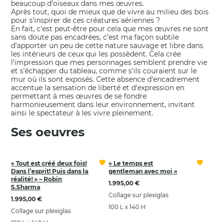
beaucoup d’oiseaux dans mes œuvres.
Après tout, quoi de mieux que de vivre au milieu des bois
pour s’inspirer de ces créatures aériennes ?
En fait, c’est peut-être pour cela que mes œuvres ne sont
sans doute pas encadrées, c’est ma façon subtile
d’apporter un peu de cette nature sauvage et libre dans
les intérieurs de ceux qui les possèdent. Cela crée
l’impression que mes personnages semblent prendre vie
et s’échapper du tableau, comme s’ils couraient sur le
mur où ils sont exposés. Cette absence d’encadrement
accentue la sensation de liberté et d’expression en
permettant à mes œuvres de se fondre
harmonieusement dans leur environnement, invitant
ainsi le spectateur à les vivre pleinement.
Ses oeuvres
« Tout est créé deux fois!
« Le temps est
Dans l’esprit! Puis dans la
gentleman avec moi »
réalité! » – Robin
1.995,00 €
S.Sharma
Collage sur plexiglas
1.995,00 €
100 L x 140 H
Collage sur plexiglas