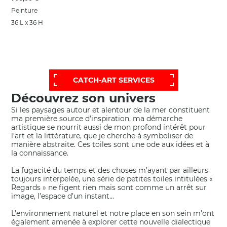
Peinture
36 L x 36 H
POUR OBTENIR UNE SÉLECTION PLUS
ÉTENDUE ET PERSONNALISÉE,
FAITES APPEL À NOTRE SERVICE D'AIDE:
CATCH-ART SERVICES
Découvrez son univers
Si les paysages autour et alentour de la mer constituent
ma première source d’inspiration, ma démarche
artistique se nourrit aussi de mon profond intérêt pour
l’art et la littérature, que je cherche à symboliser de
manière abstraite. Ces toiles sont une ode aux idées et à
la connaissance.
La fugacité du temps et des choses m’ayant par ailleurs
toujours interpelée, une série de petites toiles intitulées «
Regards » ne figent rien mais sont comme un arrêt sur
image, l’espace d’un instant...
L’environnement naturel et notre place en son sein m’ont
également amenée à explorer cette nouvelle dialectique