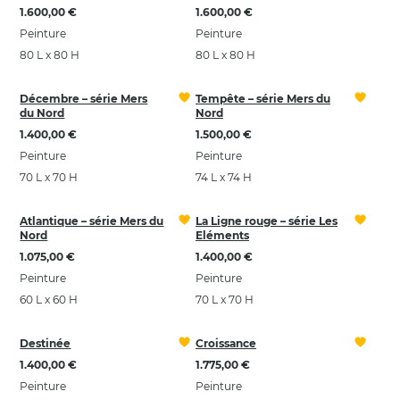
1.600,00 €
1.600,00 €
Peinture
Peinture
80 L x 80 H
80 L x 80 H
Décembre – série Mers
Tempête – série Mers du
du Nord
Nord
1.400,00 €
1.500,00 €
Peinture
Peinture
70 L x 70 H
74 L x 74 H
Atlantique – série Mers du
La Ligne rouge – série Les
Nord
Eléments
1.075,00 €
1.400,00 €
Peinture
Peinture
60 L x 60 H
70 L x 70 H
Destinée
Croissance
1.400,00 €
1.775,00 €
Peinture
Peinture