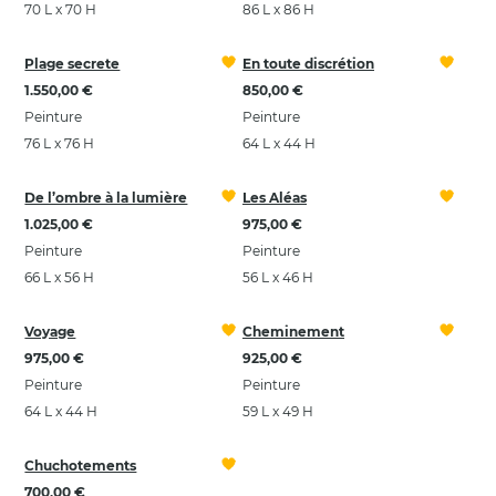
70 L x 70 H
86 L x 86 H
Plage secrete
En toute discrétion
1.550,00 €
850,00 €
Peinture
Peinture
76 L x 76 H
64 L x 44 H
De l’ombre à la lumière
Les Aléas
1.025,00 €
975,00 €
Peinture
Peinture
66 L x 56 H
56 L x 46 H
Voyage
Cheminement
975,00 €
925,00 €
Peinture
Peinture
64 L x 44 H
59 L x 49 H
Chuchotements
700,00 €