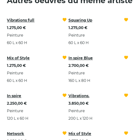
Autres oeuvres du même artiste
Vibrations full
Squaring Up
1.275,00 €
1.275,00 €
Peinture
Peinture
60 L x 60 H
60 L x 60 H
Mix of Style
In spire Blue
1.275,00 €
2.700,00 €
Peinture
Peinture
60 L x 60 H
160 L x 80 H
In spire
Vibrations.
2.250,00 €
3.850,00 €
Peinture
Peinture
120 L x 60 H
200 L x 120 H
Network
Mix of Style