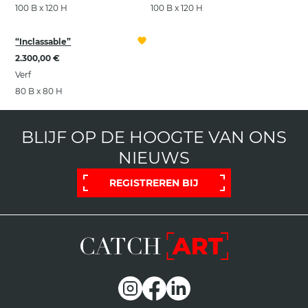
100 B x 120 H
100 B x 120 H
“Inclassable”
2.300,00 €
Verf
80 B x 80 H
BLIJF OP DE HOOGTE VAN ONS
NIEUWS
REGISTREREN BIJ