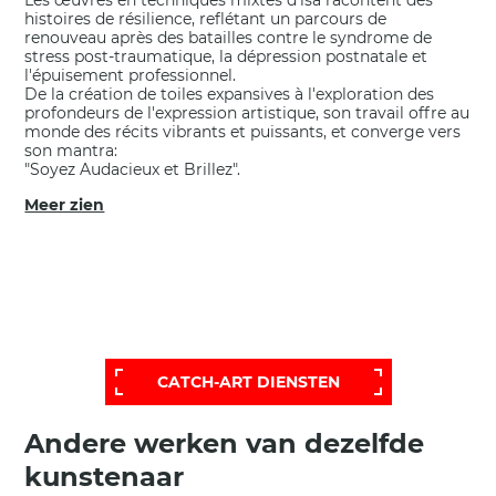
Les œuvres en techniques mixtes d'lsa racontent des
histoires de résilience, reflétant un parcours de
renouveau après des batailles contre le syndrome de
stress post-traumatique, la dépression postnatale et
l'épuisement professionnel.
De la création de toiles expansives à l'exploration des
profondeurs de l'expression artistique, son travail offre au
monde des récits vibrants et puissants, et converge vers
son mantra:
"Soyez Audacieux et Brillez".
Meer zien
VOOR EEN BREDERE, MEER
PERSOONLIJKE SELECTIE,
BEL ONZE HELPDESK VOOR EEN
UITGEBREIDERE EN PERSOONLIJKE
SELECTIE:
CATCH-ART DIENSTEN
Andere werken van dezelfde
kunstenaar