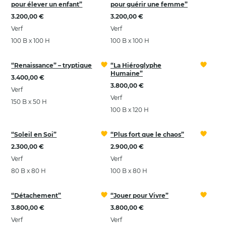
pour élever un enfant”
pour guérir une femme”
3.200,00 €
3.200,00 €
Verf
Verf
100 B x 100 H
100 B x 100 H
“Renaissance” – tryptique
“La Hiéroglyphe
Humaine”
3.400,00 €
3.800,00 €
Verf
Verf
150 B x 50 H
100 B x 120 H
“Soleil en Soi”
“Plus fort que le chaos”
2.300,00 €
2.900,00 €
Verf
Verf
80 B x 80 H
100 B x 80 H
“Détachement”
“Jouer pour Vivre”
3.800,00 €
3.800,00 €
Verf
Verf