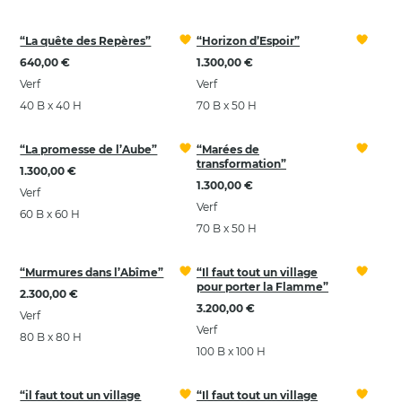
“La quête des Repères”
“Horizon d’Espoir”
640,00 €
1.300,00 €
Verf
Verf
40 B x 40 H
70 B x 50 H
“La promesse de l’Aube”
“Marées de
transformation”
1.300,00 €
1.300,00 €
Verf
Verf
60 B x 60 H
70 B x 50 H
“Murmures dans l’Abîme”
“Il faut tout un village
pour porter la Flamme”
2.300,00 €
3.200,00 €
Verf
Verf
80 B x 80 H
100 B x 100 H
“il faut tout un village
“Il faut tout un village