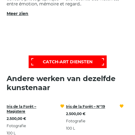
entre émotion, mémoire et regard..
Meer zien
VOOR EEN BREDERE, MEER
PERSOONLIJKE SELECTIE,
BEL ONZE HELPDESK VOOR EEN
UITGEBREIDERE EN PERSOONLIJKE
SELECTIE:
CATCH-ART DIENSTEN
Andere werken van dezelfde
kunstenaar
Iris de la Forêt –
Iris de la Forêt – N°19
Magistere
2.500,00 €
2.500,00 €
Fotografie
Fotografie
100 L
100 L