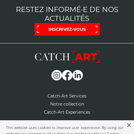
RESTEZ INFORMÉ·E DE NOS
ACTUALITÉS
INSCRIVEZ-VOUS
Catch-Art Services
Notre collection
Catch-Art Experiences
×
Notre concept
This website uses cookies to improve user experience. By using our
website you consent to all cookies in accordance with our Cookie