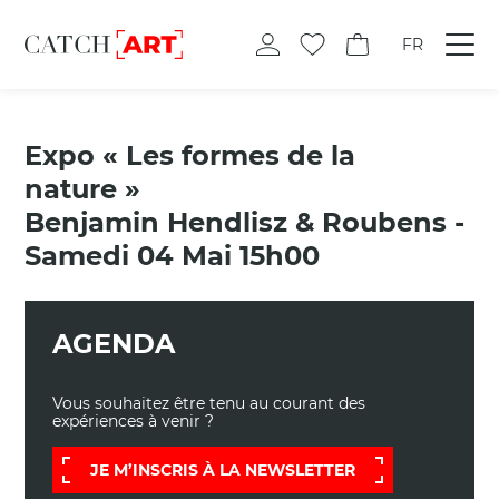
FR
Expo « Les formes de la
nature »
Benjamin Hendlisz & Roubens -
Samedi 04 Mai 15h00
AGENDA
Vous souhaitez être tenu au courant des
expériences à venir ?
JE M’INSCRIS À LA NEWSLETTER