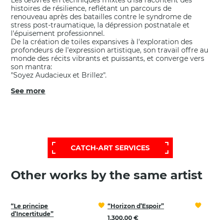
Les œuvres en techniques mixtes d'lsa racontent des
histoires de résilience, reflétant un parcours de
renouveau après des batailles contre le syndrome de
stress post-traumatique, la dépression postnatale et
l'épuisement professionnel.
De la création de toiles expansives à l'exploration des
profondeurs de l'expression artistique, son travail offre au
monde des récits vibrants et puissants, et converge vers
son mantra:
"Soyez Audacieux et Brillez".
See more
FOR A MORE EXTENSIVE AND
PERSONALIZED SELECTION,
CONTACT OUR HELP DESK:
CATCH-ART SERVICES
Other works by the same artist
“Le principe
“Horizon d’Espoir”
d’Incertitude”
1.300,00 €