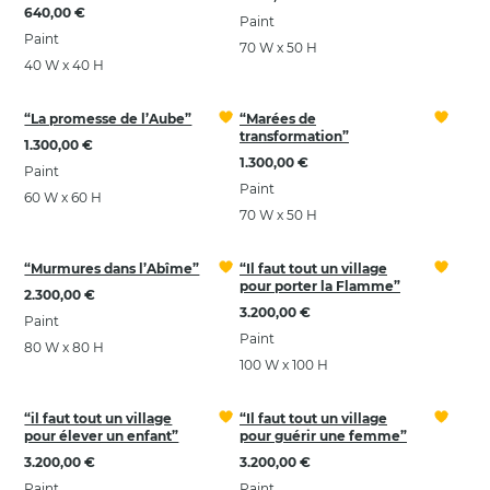
640,00 €
Paint
Paint
70 W x 50 H
40 W x 40 H
“La promesse de l’Aube”
“Marées de
transformation”
1.300,00 €
1.300,00 €
Paint
Paint
60 W x 60 H
70 W x 50 H
“Murmures dans l’Abîme”
“Il faut tout un village
pour porter la Flamme”
2.300,00 €
3.200,00 €
Paint
Paint
80 W x 80 H
100 W x 100 H
“il faut tout un village
“Il faut tout un village
pour élever un enfant”
pour guérir une femme”
3.200,00 €
3.200,00 €
Paint
Paint