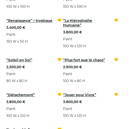
100 W x 100 H
100 W x 100 H
“Renaissance” – tryptique
“La Hiéroglyphe
Humaine”
3.400,00 €
3.800,00 €
Paint
Paint
150 W x 50 H
100 W x 120 H
“Soleil en Soi”
“Plus fort que le chaos”
2.300,00 €
2.900,00 €
Paint
Paint
80 W x 80 H
100 W x 80 H
“Détachement”
“Jouer pour Vivre”
3.800,00 €
3.800,00 €
Paint
Paint
100 W x 120 H
100 W x 120 H